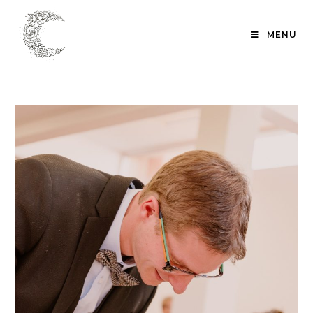
Skip
to
MENU
content