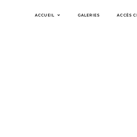
Skip
to
ACCUEIL
GALERIES
ACCÈS C
content